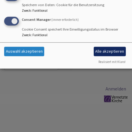
Nachrichten-Archiv
Speichern von Daten: Cookie für die Benutzersitzung
Zweck
:
Funktional
Consent Manager
(immer erforderlich)
Hier finden sich nicht mehr aktuelle Seiten, die aber
Interessantes enthalten. Bitte links im Menü die
Cookie Consent speichert Ihre Einwilligungsstatus im Browser
gewünschte Jahreszahl auswählen.
Zweck
:
Funktional
Auswahl akzeptieren
Alle akzeptieren
Realisiert mit Klaro!
Suche
Benutzermenü
Anmelden