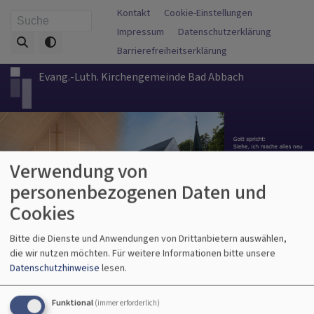
Direkt
Fußbereichsmenü
Kontakt
Cookie-Einstellungen
Suche
zum
Impressum
Datenschutzerklärung
Inhalt
Barrierefreiheitserklärung
Evang.-Luth. Kirchengemeinde Bad Abbach
Verwendung von
personenbezogenen Daten und
Cookies
Hauptnavigation
Bitte die Dienste und Anwendungen von Drittanbietern auswählen,
die wir nutzen möchten.
Für weitere Informationen bitte unsere
Datenschutzhinweise
lesen.
Breadcrumb
Startseite
Nachrichten-Archiv
Funktional
(immer erforderlich)