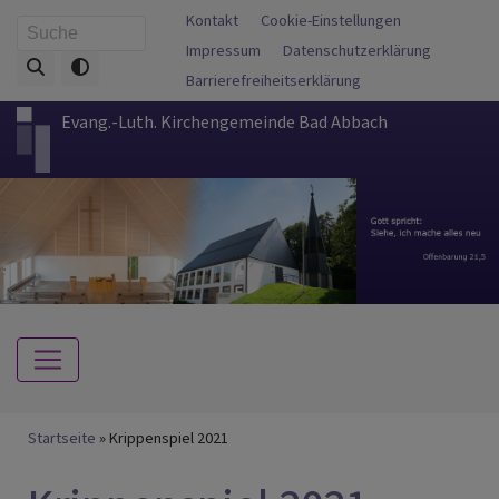
Direkt
Fußbereichsmenü
Kontakt
Cookie-Einstellungen
Suche
zum
Impressum
Datenschutzerklärung
Inhalt
Barrierefreiheitserklärung
Evang.-Luth. Kirchengemeinde Bad Abbach
Hauptnavigation
Breadcrumb
Startseite
Krippenspiel 2021