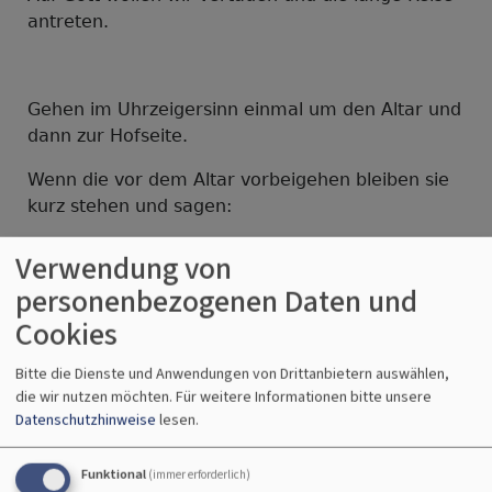
antreten.
Gehen im Uhrzeigersinn einmal um den Altar und
dann zur Hofseite.
Wenn die vor dem Altar vorbeigehen bleiben sie
kurz stehen und sagen:
Verwendung von
personenbezogenen Daten und
Sterndeuter1:
Cookies
40 Tage folgen wir schon dem Stern.
Bitte die Dienste und Anwendungen von Drittanbietern auswählen,
Sterndeuter2:
die wir nutzen möchten.
Für weitere Informationen bitte unsere
Datenschutzhinweise
lesen.
Hoffentlich sind wir bald am Ziel.
Sterndeuter3:
Funktional
(immer erforderlich)